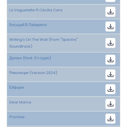
La Vaguelette Ft Cécilia Cara
Бегущий В Лабиринте
Writing's On The Wall (From "Spectre"
Soundtrack)
Далеко (Feat. А'студио)
Революция (Version 2024)
Ейфорія
Dear Mama
Promise