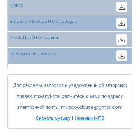
Credo
Empurra - Slowed Ft Obviousgod
Мы За Ценой Не Постоим
La Vida Es Un Carnaval
Для рекламы, запросов и уведомлений об авторских
правах, пожалуйста, свяжитесь с нами по адресу
электронной почты:
muzsky.abuse@gmail.com
Скачать музыку
|
Новинки МП3